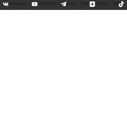
Как в сериале: героини,
которые научат вас
одеваться стильно
Героини этих сериалов точно знают толк в
моде. Их образы считаются идеальными,
а гардероб приводит в восторг. Мы
решили показать на примере героинь
популярных сериалов, как одеваться
стильно и неповторимо. Надеемся, эти
модные образы вас вдохновят!
Блэр Уолдорф «Сплетница»