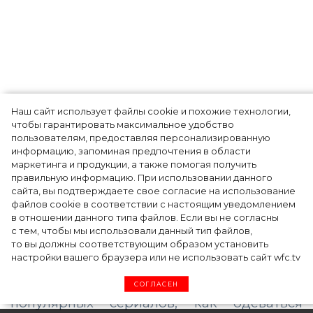
Наш сайт использует файлы cookie и похожие технологии,
Как Ульяновск стал столицей российской
чтобы гарантировать максимальное удобство
моды на два дня — Подиум, байеры и 100
пользователям, предоставляя персонализированную
информацию, запоминая предпочтения в области
млн рублей договорённостей: что
маркетинга и продукции, а также помогая получить
случилось на форуме в Ульяновске
правильную информацию. При использовании данного
сайта, вы подтверждаете свое согласие на использование
файлов cookie в соответствии с настоящим уведомлением
в отношении данного типа файлов. Если вы не согласны
с тем, чтобы мы использовали данный тип файлов,
то вы должны соответствующим образом установить
настройки вашего браузера или не использовать сайт wfc.tv
СОГЛАСЕН