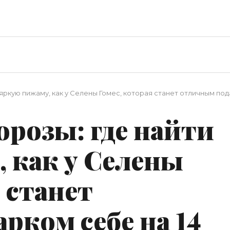
ркую пижаму, как у Селены Гомес, которая станет отличным под
розы: где найти
 как у Селены
 станет
рком себе на 14