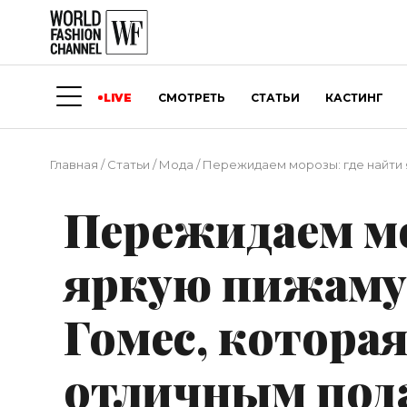
LIVE
СМОТРЕТЬ
СТАТЬИ
КАСТИНГ
Главная
/
Статьи
/
Мода
/
Пережидаем морозы: где найти я
Пережидаем мо
яркую пижаму,
Гомес, которая
отличным пода