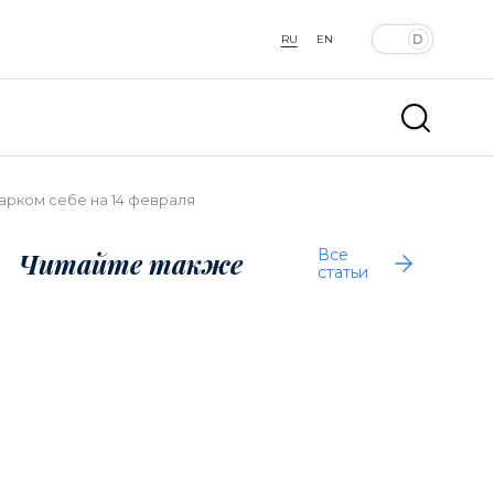
RU
EN
арком себе на 14 февраля
Все
Читайте также
статьи