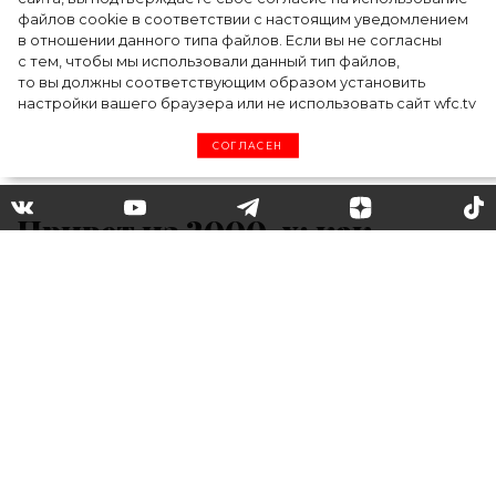
файлов cookie в соответствии с настоящим уведомлением
в отношении данного типа файлов. Если вы не согласны
с тем, чтобы мы использовали данный тип файлов,
то вы должны соответствующим образом установить
настройки вашего браузера или не использовать сайт wfc.tv
СОГЛАСЕН
Привет из 2000-х: как
повторить культовые
образы главных героинь
сериала «Девочки Гилмор»
В 2000 году мир увидел сериал «Девочки
Гилмор», в который с первых же минут
влюбились тысячи зрителей по всему миру,