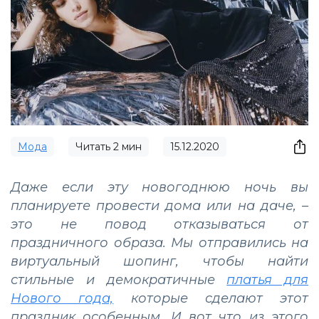
Мода
Читать
2
мин
15.12.2020
Даже если эту новогоднюю ночь вы
планируете провести дома или на даче, –
это не повод отказываться от
праздничного образа. Мы отправились на
виртуальный шопинг, чтобы найти
стильные и демократичные
платья для
Нового года,
которые сделают этот
праздник особенным. И вот что из этого