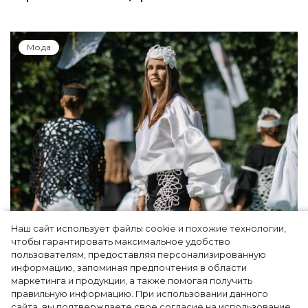
Мода
Наш сайт использует файлы cookie и похожие технологии,
Показы для души: как Алтай стал новой
чтобы гарантировать максимальное удобство
точкой на карте российской моды — Там,
пользователям, предоставляя персонализированную
информацию, запоминая предпочтения в области
где вдохновение само находит
маркетинга и продукции, а также помогая получить
дизайнера
правильную информацию. При использовании данного
сайта, вы подтверждаете свое согласие на использование