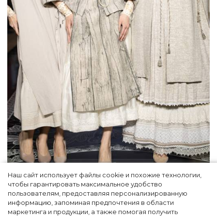
Наш сайт использует файлы cookie и похожие технологии,
Как Ульяновск стал столицей российской
чтобы гарантировать максимальное удобство
моды на два дня — Подиум, байеры и 100
пользователям, предоставляя персонализированную
информацию, запоминая предпочтения в области
млн рублей договорённостей: что
маркетинга и продукции, а также помогая получить