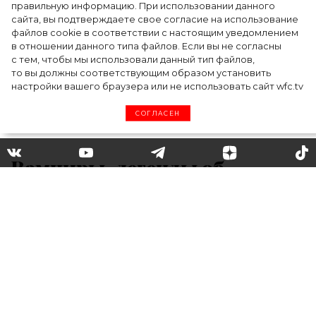
случилось на форуме в Ульяновске
правильную информацию. При использовании данного
сайта, вы подтверждаете свое согласие на использование
файлов cookie в соответствии с настоящим уведомлением
в отношении данного типа файлов. Если вы не согласны
с тем, чтобы мы использовали данный тип файлов,
то вы должны соответствующим образом установить
настройки вашего браузера или не использовать сайт wfc.tv
СОГЛАСЕН
Вампиры, легенды об
Атлантиде и детские сны: где
Александр Маккуин искал
вдохновение для своих
коллекций