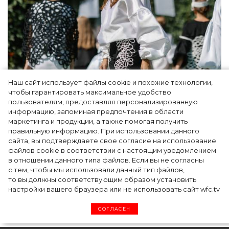
Наш сайт использует файлы cookie и похожие технологии,
Показы для души: как Алтай стал новой
чтобы гарантировать максимальное удобство
точкой на карте российской моды — Там,
пользователям, предоставляя персонализированную
информацию, запоминая предпочтения в области
где вдохновение само находит
маркетинга и продукции, а также помогая получить
дизайнера
правильную информацию. При использовании данного
сайта, вы подтверждаете свое согласие на использование
файлов cookie в соответствии с настоящим уведомлением
в отношении данного типа файлов. Если вы не согласны
с тем, чтобы мы использовали данный тип файлов,
то вы должны соответствующим образом установить
настройки вашего браузера или не использовать сайт wfc.tv
СОГЛАСЕН