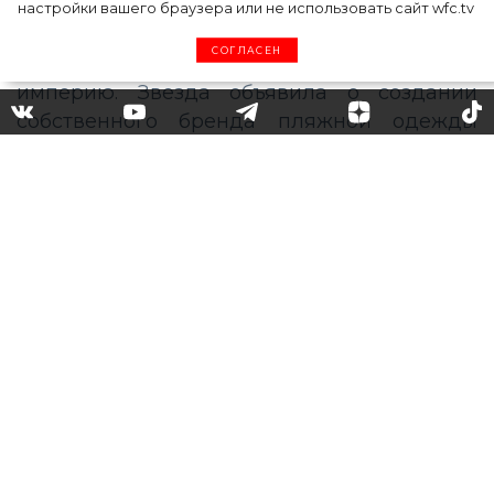
настройки вашего браузера или не использовать сайт wfc.tv
СОГЛАСЕН
Кайли Дженнер объявила о
создании бренда Kylie Swim и
показала купальник из
дебютной коллекции
Кайли Дженнер, владеющая двумя
косметическими марками – Kylie Cosmetics
и Kylie Skin – расширяет свою бизнес-
империю. Звезда объявила о создании
собственного бренда пляжной одежды
Kylie Swim и уже примерила купальник из