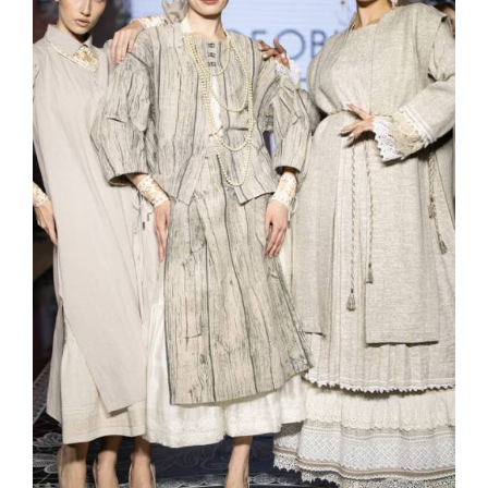
Показы для души: как Алтай стал
новой точкой на карте российской
моды — Там, где вдохновение само
находит дизайнера
Мода