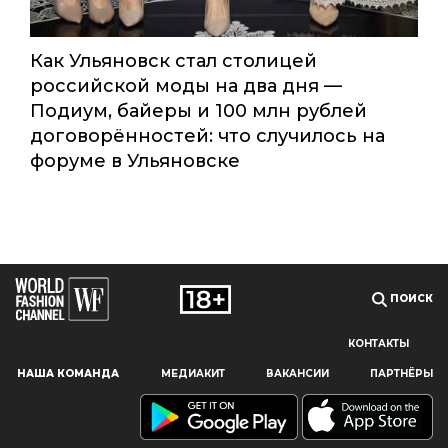
Как Ульяновск стал столицей
Наш сайт использует файлы cookie и похожие технологии,
российской моды на два дня —
чтобы гарантировать максимальное удобство
Подиум, байеры и 100 млн рублей
пользователям, предоставляя персонализированную
информацию, запоминая предпочтения в области
договорённостей: что случилось на
маркетинга и продукции, а также помогая получить