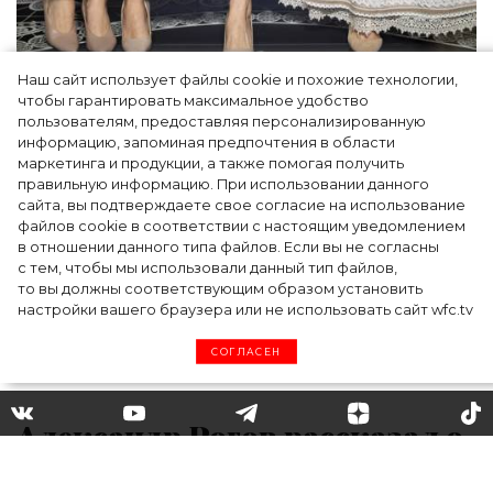
Наш сайт использует файлы cookie и похожие технологии,
Как Ульяновск стал столицей российской
чтобы гарантировать максимальное удобство
моды на два дня — Подиум, байеры и 100
пользователям, предоставляя персонализированную
информацию, запоминая предпочтения в области
млн рублей договорённостей: что
маркетинга и продукции, а также помогая получить
случилось на форуме в Ульяновске
правильную информацию. При использовании данного
сайта, вы подтверждаете свое согласие на использование
файлов cookie в соответствии с настоящим уведомлением
в отношении данного типа файлов. Если вы не согласны
с тем, чтобы мы использовали данный тип файлов,
то вы должны соответствующим образом установить
настройки вашего браузера или не использовать сайт wfc.tv
СОГЛАСЕН
Александр Рогов рассказал о
главных трендах зимы 2020