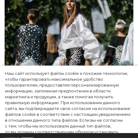
Наш сайт использует файлы cookie и похожие технологии,
Показы для души: как Алтай стал новой
чтобы гарантировать максимальное удобство
точкой на карте российской моды — Там,
пользователям, предоставляя персонализированную
информацию, запоминая предпочтения в области
где вдохновение само находит
маркетинга и продукции, а также помогая получить
дизайнера
правильную информацию. При использовании данного
сайта, вы подтверждаете свое согласие на использование
файлов cookie в соответствии с настоящим уведомлением
в отношении данного типа файлов. Если вы не согласны
с тем, чтобы мы использовали данный тип файлов,
то вы должны соответствующим образом установить
настройки вашего браузера или не использовать сайт wfc.tv