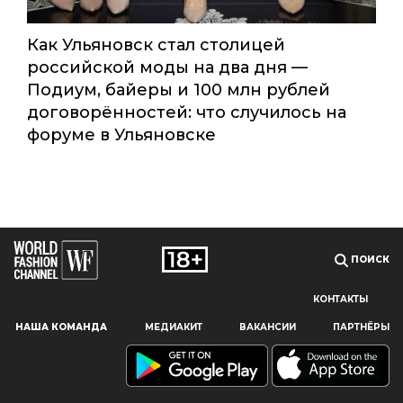
Как Ульяновск стал столицей
Наш сайт использует файлы cookie и похожие технологии,
российской моды на два дня —
чтобы гарантировать максимальное удобство
Подиум, байеры и 100 млн рублей
пользователям, предоставляя персонализированную
информацию, запоминая предпочтения в области
договорённостей: что случилось на
маркетинга и продукции, а также помогая получить