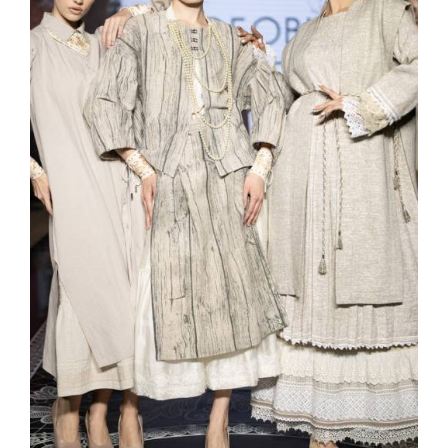
Показы для души: как Алтай стал
новой точкой на карте российской
моды — Там, где вдохновение само
находит дизайнера
Мода