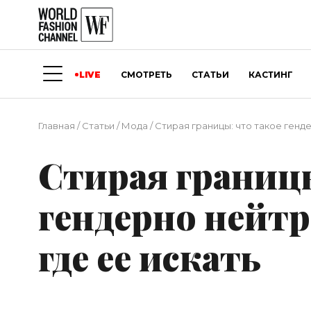
LIVE
СМОТРЕТЬ
СТАТЬИ
КАСТИНГ
Главная
/
Статьи
/
Мода
/
Стирая границы: что такое генд
Стирая границы
гендерно нейтр
где ее искать