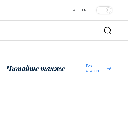
RU
EN
Все
Читайте также
статьи