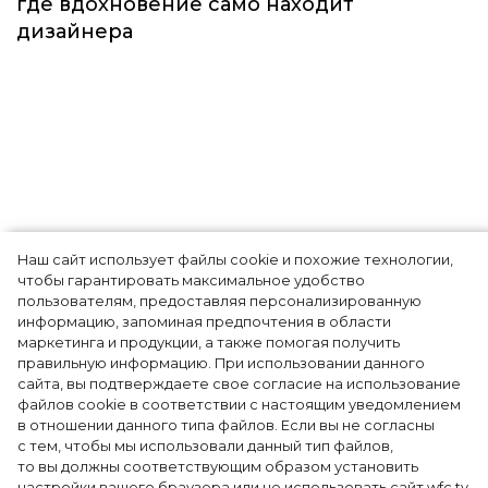
Наш сайт использует файлы cookie и похожие технологии,
Показы для души: как Алтай стал новой
чтобы гарантировать максимальное удобство
точкой на карте российской моды — Там,
пользователям, предоставляя персонализированную
информацию, запоминая предпочтения в области
где вдохновение само находит
маркетинга и продукции, а также помогая получить
дизайнера
правильную информацию. При использовании данного
сайта, вы подтверждаете свое согласие на использование
файлов cookie в соответствии с настоящим уведомлением
в отношении данного типа файлов. Если вы не согласны
с тем, чтобы мы использовали данный тип файлов,
то вы должны соответствующим образом установить
настройки вашего браузера или не использовать сайт wfc.tv