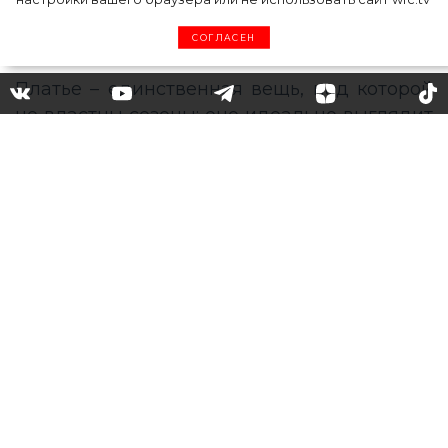
СОГЛАСЕН
Платье со сборками – тренд
осени 2020: учимся носить
на примере модных блогеров
Надеваем платье со сборками не только
на вечеринки, но и в обыной жизни и
носим с кроссовками или грубыми
сапогами.
Платье – единственная вещь, над которой
не властны сезоны: оно идеально выглядит
как в паре с туфлями или кроссовками, так