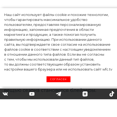
Наш сайт использует файлы cookie и похожие технологии,
Показы для души: как Алтай стал новой
чтобы гарантировать максимальное удобство
точкой на карте российской моды — Там,
пользователям, предоставляя персонализированную
информацию, запоминая предпочтения в области
где вдохновение само находит
маркетинга и продукции, а также помогая получить
дизайнера
правильную информацию. При использовании данного
сайта, вы подтверждаете свое согласие на использование
файлов cookie в соответствии с настоящим уведомлением
в отношении данного типа файлов. Если вы не согласны
с тем, чтобы мы использовали данный тип файлов,
то вы должны соответствующим образом установить
настройки вашего браузера или не использовать сайт wfc.tv
СОГЛАСЕН
Блейзер – новый модный
тренд у *******-блогеров