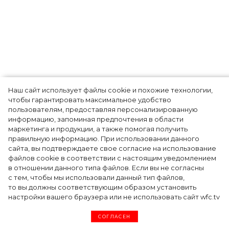
Наш сайт использует файлы cookie и похожие технологии,
Показы для души: как Алтай стал новой
чтобы гарантировать максимальное удобство
точкой на карте российской моды — Там,
пользователям, предоставляя персонализированную
информацию, запоминая предпочтения в области
где вдохновение само находит
маркетинга и продукции, а также помогая получить
дизайнера
правильную информацию. При использовании данного
сайта, вы подтверждаете свое согласие на использование
файлов cookie в соответствии с настоящим уведомлением
в отношении данного типа файлов. Если вы не согласны
с тем, чтобы мы использовали данный тип файлов,
то вы должны соответствующим образом установить
настройки вашего браузера или не использовать сайт wfc.tv
СОГЛАСЕН