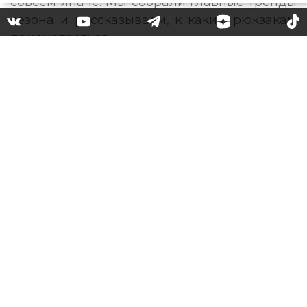
Модные рюкзаки: на что
обратить внимание в этом
году
Удобство и практичность сделали рюкзак
достойной альтернативой сумке. Если вы
представили огромный походный мешок,
то очень зря – модные рюкзаки выглядят
совсем иначе. Мы собрали главные тренды
сезона и рассказываем, к каким рюкзакам
присмотреться.
Модные рюкзаки 2020