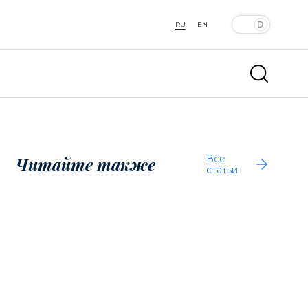
RU
EN
Все
Читайте также
статьи