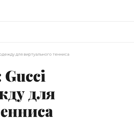
 одежду для виртуального тенниса
 Gucci
жду для
тенниса