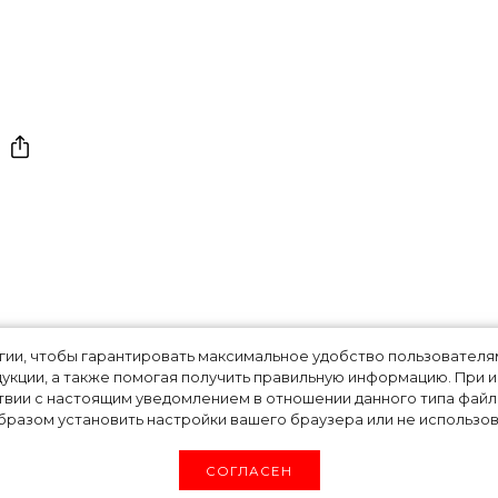
 Ора показала, с
огии, чтобы гарантировать максимальное удобство пользовате
укции, а также помогая получить правильную информацию. При 
твии с настоящим уведомлением в отношении данного типа файло
бежевый топ лето
разом установить настройки вашего браузера или не использова
СОГЛАСЕН