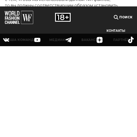
то вы должны соответствующим образом установить
настройки вашего браузера или не использовать сайт wfc.tv
ПОИСК
СОГЛАСЕН
КОНТАКТЫ
НАША КОМАНДА
МЕДИАКИТ
ВАКАНСИИ
ПАРТНЁРЫ
© 2025Сетевое издание «World Fashion Channel» (доменное имя сайта: wfc.tv)
зарегистрировано Федеральной службой по надзору в сфере связи,
информационных технологий и массовых коммуникаций (Роскомнадзор),
регистрационный номер и дата принятия решения о регистрации: серия Эл № ФС
77-83223 от 12 мая 2022 г. Главный редактор Григорьев В.О. Адрес электронной
почты редакции:
info@wfc.tv
, телефон редакции: +7(495) 64-48-0000, адрес редакции:
123100, Москва, 1-й Красногвардейский пр., д.15 этаж 5 каб. 3. Все права на любые
материалы, опубликованные на сайте, защищены в соответствии с российским и
международным законодательством об интеллектуальной собственности. Любое
использование текстовых, фото, аудио и видеоматериалов возможно только с
согласия правообладателя (ООО «УОРЛД ФЭШН»).