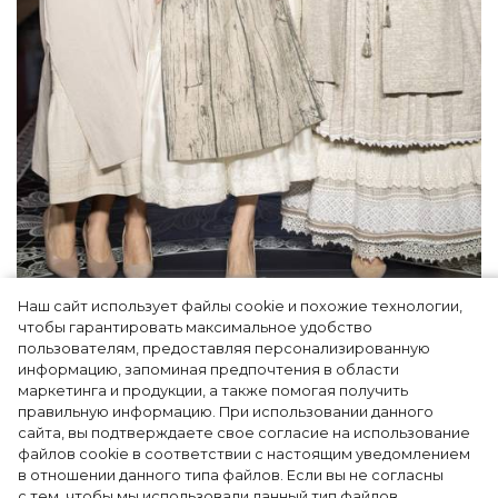
Наш сайт использует файлы cookie и похожие технологии,
Как Ульяновск стал столицей российской
чтобы гарантировать максимальное удобство
моды на два дня — Подиум, байеры и 100
пользователям, предоставляя персонализированную
информацию, запоминая предпочтения в области
млн рублей договорённостей: что
маркетинга и продукции, а также помогая получить
случилось на форуме в Ульяновске
правильную информацию. При использовании данного
сайта, вы подтверждаете свое согласие на использование
файлов cookie в соответствии с настоящим уведомлением
в отношении данного типа файлов. Если вы не согласны
с тем, чтобы мы использовали данный тип файлов,