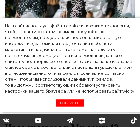
Наш сайт использует файлы cookie и похожие технологии,
Показы для души: как Алтай стал новой
чтобы гарантировать максимальное удобство
точкой на карте российской моды — Там,
пользователям, предоставляя персонализированную
информацию, запоминая предпочтения в области
где вдохновение само находит
маркетинга и продукции, а также помогая получить
дизайнера
правильную информацию. При использовании данного
сайта, вы подтверждаете свое согласие на использование
файлов cookie в соответствии с настоящим уведомлением
в отношении данного типа файлов. Если вы не согласны
с тем, чтобы мы использовали данный тип файлов,
то вы должны соответствующим образом установить
настройки вашего браузера или не использовать сайт wfc.tv
СОГЛАСЕН
Неделя моды в Милане: 13
трендов осени-зимы 2020