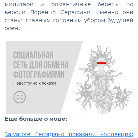
милитари и романтичные береты: по
версии Лоренцо Серафини, именно они
станут главным головным убором будущей
осени.
Еще больше о моде:
Sаlvаtоrе Fеrrаgамо показали коллекцию