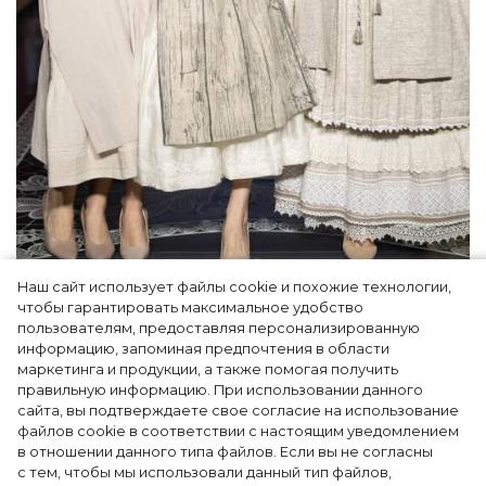
Наш сайт использует файлы cookie и похожие технологии,
Как Ульяновск стал столицей российской
чтобы гарантировать максимальное удобство
моды на два дня — Подиум, байеры и 100
пользователям, предоставляя персонализированную
информацию, запоминая предпочтения в области
млн рублей договорённостей: что
маркетинга и продукции, а также помогая получить
случилось на форуме в Ульяновске
правильную информацию. При использовании данного
сайта, вы подтверждаете свое согласие на использование
файлов cookie в соответствии с настоящим уведомлением
в отношении данного типа файлов. Если вы не согласны
с тем, чтобы мы использовали данный тип файлов,