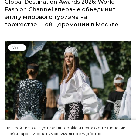
Global Destination Awards 2026: World
Fashion Channel впервые объединит
элиту мирового туризма на
торжественной церемонии в Москве
Мода
Наш сайт использует файлы cookie и похожие технологии,
Показы для души: как Алтай стал новой
чтобы гарантировать максимальное удобство