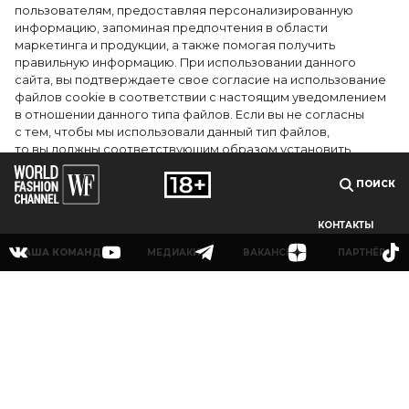
точкой на карте российской моды — Там,
пользователям, предоставляя персонализированную
информацию, запоминая предпочтения в области
где вдохновение само находит
маркетинга и продукции, а также помогая получить
дизайнера
правильную информацию. При использовании данного
сайта, вы подтверждаете свое согласие на использование
файлов cookie в соответствии с настоящим уведомлением
в отношении данного типа файлов. Если вы не согласны
с тем, чтобы мы использовали данный тип файлов,
то вы должны соответствующим образом установить
настройки вашего браузера или не использовать сайт wfc.tv
ПОИСК
СОГЛАСЕН
КОНТАКТЫ
НАША КОМАНДА
МЕДИАКИТ
ВАКАНСИИ
ПАРТНЁРЫ
© 2025Сетевое издание «World Fashion Channel» (доменное имя сайта: wfc.tv)
зарегистрировано Федеральной службой по надзору в сфере связи,
информационных технологий и массовых коммуникаций (Роскомнадзор),
регистрационный номер и дата принятия решения о регистрации: серия Эл № ФС