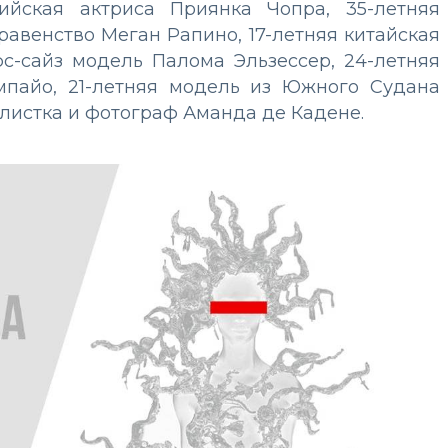
ийская актриса Приянка Чопра, 35-летняя
равенство Меган Рапино, 17-летняя китайская
юс-сайз модель Палома Эльзессер, 24-летняя
мпайо, 21-летняя модель из Южного Судана
алистка и фотограф Аманда де Кадене.