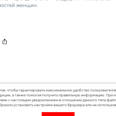
ностей женщин.
года: какое плать
огии, чтобы гарантировать максимальное удобство пользовате
укции, а также помогая получить правильную информацию. При 
твии с настоящим уведомлением в отношении данного типа файло
 Дженнер для
разом установить настройки вашего браузера или не использова