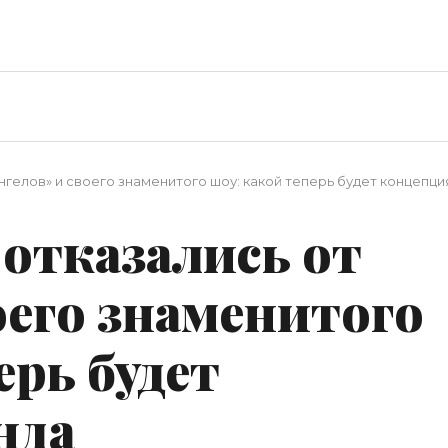
 «ангелов» и своего знаменитого шоу: какой теперь будет концепц
t отказались от
оего знаменитого
ерь будет
нда