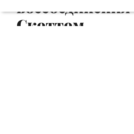
воссоединения
Скоттом
Одним из главных инфоповодов после
звезды шоу «Семейство Кардашьян»
рэпером Трэвисом Скоттом.