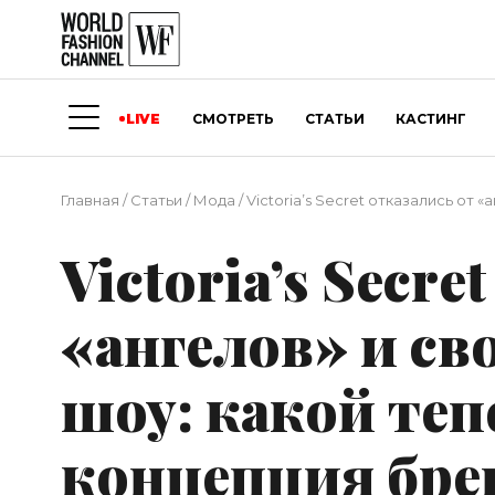
LIVE
СМОТРЕТЬ
СТАТЬИ
КАСТИНГ
Главная
/
Статьи
/
Мода
/
Victoria’s Secret отказались от
Victoria’s Secre
«ангелов» и св
шоу: какой теп
концепция бре