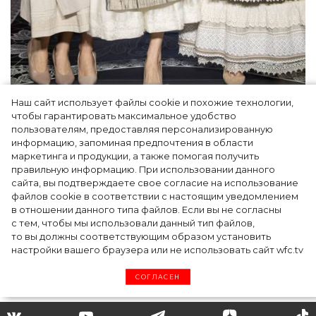
Наш сайт использует файлы cookie и похожие технологии,
Как Ульяновск стал столицей российской
чтобы гарантировать максимальное удобство
моды на два дня — Подиум, байеры и 100
пользователям, предоставляя персонализированную
информацию, запоминая предпочтения в области
млн рублей договорённостей: что
маркетинга и продукции, а также помогая получить
случилось на форуме в Ульяновске
правильную информацию. При использовании данного
сайта, вы подтверждаете свое согласие на использование
файлов cookie в соответствии с настоящим уведомлением
в отношении данного типа файлов. Если вы не согласны
с тем, чтобы мы использовали данный тип файлов,
то вы должны соответствующим образом установить
настройки вашего браузера или не использовать сайт wfc.tv
СОГЛАСЕН