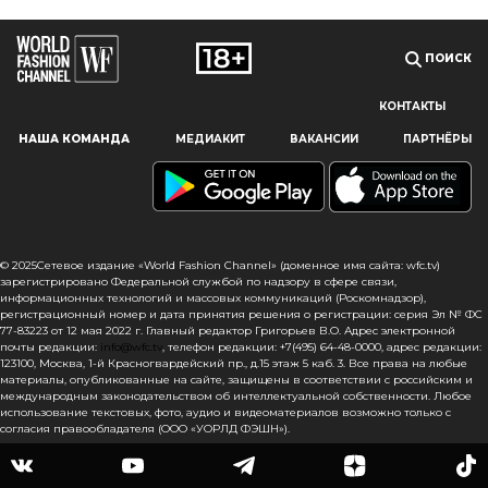
ПОИСК
КОНТАКТЫ
Наш сайт использует файлы cookie и похожие технологии,
НАША КОМАНДА
МЕДИАКИТ
ВАКАНСИИ
ПАРТНЁРЫ
чтобы гарантировать максимальное удобство
пользователям, предоставляя персонализированную
информацию, запоминая предпочтения в области
маркетинга и продукции, а также помогая получить
правильную информацию. При использовании данного
сайта, вы подтверждаете свое согласие на использование
© 2025Сетевое издание «World Fashion Channel» (доменное имя сайта: wfc.tv)
файлов cookie в соответствии с настоящим уведомлением
зарегистрировано Федеральной службой по надзору в сфере связи,
информационных технологий и массовых коммуникаций (Роскомнадзор),
в отношении данного типа файлов. Если вы не согласны
регистрационный номер и дата принятия решения о регистрации: серия Эл № ФС
с тем, чтобы мы использовали данный тип файлов,
77-83223 от 12 мая 2022 г. Главный редактор Григорьев В.О. Адрес электронной
то вы должны соответствующим образом установить
почты редакции:
info@wfc.tv
, телефон редакции: +7(495) 64-48-0000, адрес редакции:
настройки вашего браузера или не использовать сайт wfc.tv
123100, Москва, 1-й Красногвардейский пр., д.15 этаж 5 каб. 3. Все права на любые
материалы, опубликованные на сайте, защищены в соответствии с российским и
международным законодательством об интеллектуальной собственности. Любое
СОГЛАСЕН
использование текстовых, фото, аудио и видеоматериалов возможно только с
согласия правообладателя (ООО «УОРЛД ФЭШН»).