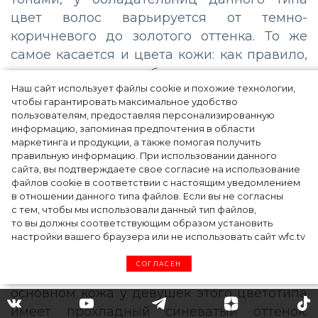
цвет волос варьируется от темно-
коричневого до золотого оттенка. То же
самое касается и цвета кожи: как правило,
это смуглые, бронзовые оттенки.
Наш сайт использует файлы cookie и похожие технологии,
Представительницам осеннего типа
чтобы гарантировать максимальное удобство
рекомендуется использовать в своем
пользователям, предоставляя персонализированную
гардеробе одежду золотых тонов, теплый
информацию, запоминая предпочтения в области
маркетинга и продукции, а также помогая получить
оливковый цвет или цвет хаки, а также
правильную информацию. При использовании данного
нежные голубые, бежевые цвета. А вот с
сайта, вы подтверждаете свое согласие на использование
белыми и черными тонами нужно быть
файлов cookie в соответствии с настоящим уведомлением
в отношении данного типа файлов. Если вы не согласны
аккуратнее, так как они могут «утяжелить»
с тем, чтобы мы использовали данный тип файлов,
ваш образ.
то вы должны соответствующим образом установить
настройки вашего браузера или не использовать сайт wfc.tv
Зимний тип
– представительницы этого
СОГЛАСЕН
типа характеризуются контрастами. В
основном кожа у девушек этого цветотипа
имеет прохладный синеватый оттенок.