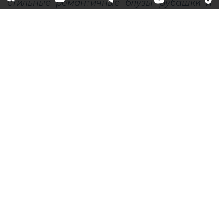
Кукольный домик:
отложные воротнички –
самый романтичный тренд
лета 2020
Безупречный стиль и сплошное
очарование: как отложные воротнички с
кружевом и вышивкой стали главным
модным акцентом сезона и где искать
стильные романтичные блузы, рубашки и
платья для лета 2020.