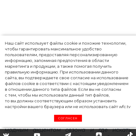
Наш сайт использует файлы cookie и похожие технологии,
Показы для души: как Алтай стал новой
чтобы гарантировать максимальное удобство
точкой на карте российской моды — Там,
пользователям, предоставляя персонализированную
информацию, запоминая предпочтения в области
где вдохновение само находит
маркетинга и продукции, а также помогая получить
дизайнера
правильную информацию. При использовании данного
сайта, вы подтверждаете свое согласие на использование
файлов cookie в соответствии с настоящим уведомлением
в отношении данного типа файлов. Если вы не согласны
с тем, чтобы мы использовали данный тип файлов,
то вы должны соответствующим образом установить
настройки вашего браузера или не использовать сайт wfc.tv
СОГЛАСЕН