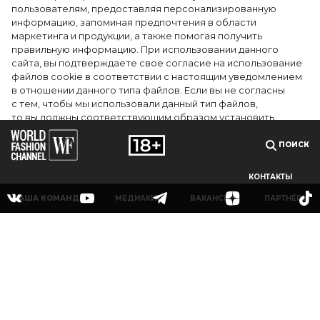
пользователям, предоставляя персонализированную
информацию, запоминая предпочтения в области
5 фасонов брюк, которые повсюду этим
маркетинга и продукции, а также помогая получить
летом
правильную информацию. При использовании данного
сайта, вы подтверждаете свое согласие на использование
файлов cookie в соответствии с настоящим уведомлением
в отношении данного типа файлов. Если вы не согласны
с тем, чтобы мы использовали данный тип файлов,
то вы должны соответствующим образом установить
настройки вашего браузера или не использовать сайт wfc.tv
ПОИСК
СОГЛАСЕН
КОНТАКТЫ
НАША КОМАНДА
МЕДИАКИТ
ВАКАНСИИ
ПАРТНЁРЫ
© 2025Сетевое издание «World Fashion Channel» (доменное имя сайта: wfc.tv)
зарегистрировано Федеральной службой по надзору в сфере связи,
информационных технологий и массовых коммуникаций (Роскомнадзор),
регистрационный номер и дата принятия решения о регистрации: серия Эл № ФС