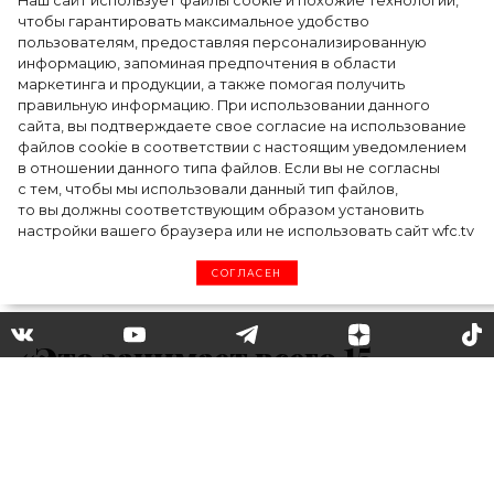
Наш сайт использует файлы cookie и похожие технологии,
чтобы гарантировать максимальное удобство
пользователям, предоставляя персонализированную
информацию, запоминая предпочтения в области
5 фасонов брюк, которые повсюду этим
маркетинга и продукции, а также помогая получить
летом
правильную информацию. При использовании данного
сайта, вы подтверждаете свое согласие на использование
файлов cookie в соответствии с настоящим уведомлением
в отношении данного типа файлов. Если вы не согласны
с тем, чтобы мы использовали данный тип файлов,
то вы должны соответствующим образом установить
настройки вашего браузера или не использовать сайт wfc.tv
СОГЛАСЕН
«Это занимает всего 15
минут в день»: Алессандра
Амбросио рассказала, что
помогает ей оставаться в