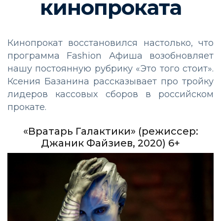
кинопроката
Кинопрокат восстановился настолько, что
программа Fashion Афиша возобновляет
нашу постоянную рубрику «Это того стоит».
Ксения Базанина рассказывает про тройку
лидеров кассовых сборов в российском
прокате.
«Вратарь Галактики» (режиссер:
Джаник Файзиев, 2020) 6+