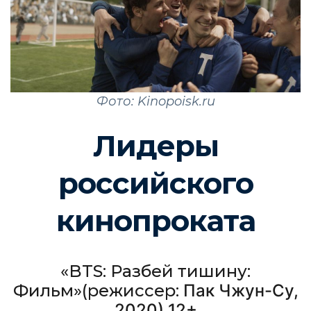
Фото: Kinopoisk.ru
Лидеры
российского
кинопроката
«BTS: Разбей тишину:
Фильм
»(режиссер:
Пак
Чжун
-
Су
,
2020)
12
+