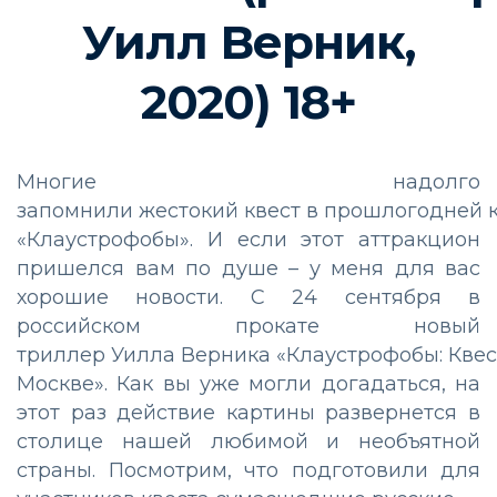
Уилл
Верник
,
20
20
) 1
8
+
Многие надолго
запомнили
жестокий
квест
в
прошлогодн
ей
«
Клаустрофобы
». И если этот аттракцион
пришелся
вам
по душе – у меня для вас
хорошие новости. С 24 сентября в
российском прокате новый
триллер
Уилла
Верника
«
Клаустрофобы
:
Квес
Москве
». Как вы уже могли догадаться, на
этот раз действие картины развернется в
столице нашей любимой и необъятной
страны. Посмотрим, что подготовили для