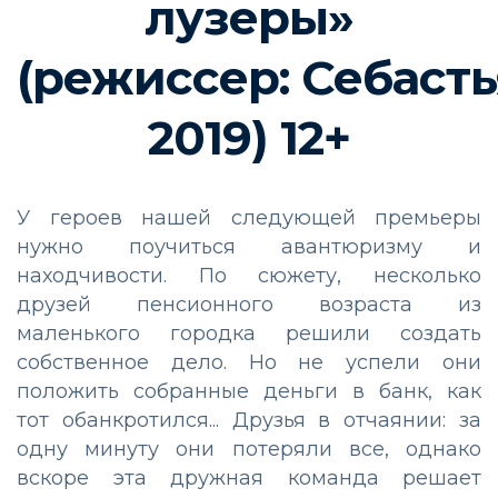
лузеры»
(режиссер
:
Себаст
20
1
9
)
1
2
+
У героев нашей следующей премьеры
нужно поучиться авантюризму и
находчивости.
По сюжету, н
есколько
друзей
пенсионного возраста
из
маленького городка решили создать
собственное дело. Но не успели они
положить собранные деньги в банк, как
тот
обанкротился...
Друзья в отчаянии:
за
одну минуту они потеряли все, о
днако
вскоре
эта дружная команда решает