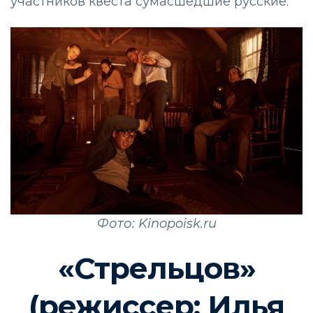
участников
квеста
сумасшедшие русские.
Фото: Kinopoisk.ru
«Стрельцов»
(режиссер:
Илья