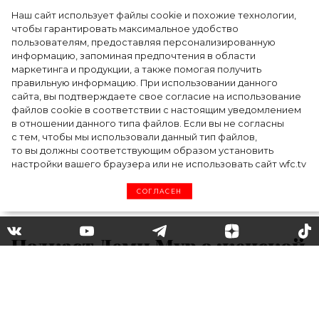
Наш сайт использует файлы cookie и похожие технологии,
чтобы гарантировать максимальное удобство
пользователям, предоставляя персонализированную
информацию, запоминая предпочтения в области
5 фасонов брюк, которые повсюду этим
маркетинга и продукции, а также помогая получить
летом
правильную информацию. При использовании данного
сайта, вы подтверждаете свое согласие на использование
файлов cookie в соответствии с настоящим уведомлением
в отношении данного типа файлов. Если вы не согласны
с тем, чтобы мы использовали данный тип файлов,
то вы должны соответствующим образом установить
настройки вашего браузера или не использовать сайт wfc.tv
СОГЛАСЕН
Подкаст Деми Мур о женской
чувственности превратится
в сериал: кто сыграет в нем