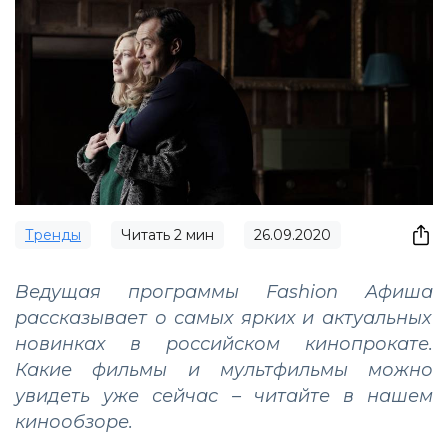
Тренды
Читать
2
мин
26.09.2020
Ведущая программы
Fashion
Афиша
рассказывает о самых ярких и актуальных
новинках в российском кинопрокате.
Какие фильмы и мультфильмы можно
увидеть уже сейчас – читайте в нашем
кинообзоре.