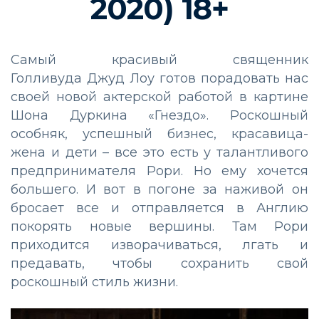
20
20
)
18
+
Самый красивый священник
Голливуда
Джуд
Лоу
готов порадовать нас
своей новой актерской работой в картине
Шона
Дуркина
«Гнездо».
Роскошный
особняк, успешный бизнес, красавица-
жена
и дети – все это есть у талантливого
предпринимателя Рори. Но ему хочется
большего. И вот в погоне за наживой он
бросает все и отправляется в Англию
покорять новые вершины.
Там
Рори
приходится изворачиваться, лгать и
предавать, чтобы сохранить свой
роскошный стиль жизни.