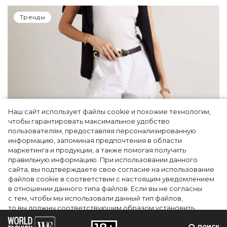
Тренды
Наш сайт использует файлы cookie и похожие технологии,
чтобы гарантировать максимальное удобство
пользователям, предоставляя персонализированную
информацию, запоминая предпочтения в области
5 фасонов брюк, которые повсюду этим
маркетинга и продукции, а также помогая получить
летом
правильную информацию. При использовании данного
сайта, вы подтверждаете свое согласие на использование
файлов cookie в соответствии с настоящим уведомлением
в отношении данного типа файлов. Если вы не согласны
с тем, чтобы мы использовали данный тип файлов,
то вы должны соответствующим образом установить
настройки вашего браузера или не использовать сайт wfc.tv