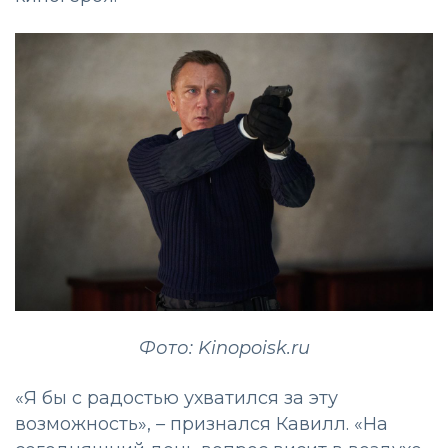
Фото: Kinopoisk.ru
«Я бы с радостью ухватился за эту
возможность»,
–
признался Кавилл. «На