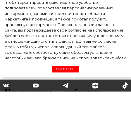
чтобы гарантировать максимальное удобство
пользователям, предоставляя персонализированную
информацию, запоминая предпочтения в области
5 фасонов брюк, которые повсюду этим
маркетинга и продукции, а также помогая получить
летом
правильную информацию. При использовании данного
сайта, вы подтверждаете свое согласие на использование
файлов cookie в соответствии с настоящим уведомлением
в отношении данного типа файлов. Если вы не согласны
с тем, чтобы мы использовали данный тип файлов,
то вы должны соответствующим образом установить
настройки вашего браузера или не использовать сайт wfc.tv
СОГЛАСЕН
Палеодиета – любимая
система питания Умы
Турман, Гвинет Пэлтроу и
других звезд: что это такое, в