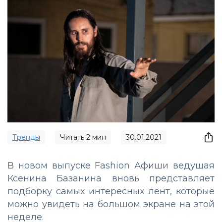
Тренды
Читать
2
мин
30.01.2021
В новом выпуске Fashion Афиши ведущая
Ксенина Базанина вновь представляет
подборку самых интересных лент, которые
можно увидеть на большом экране на этой
неделе.