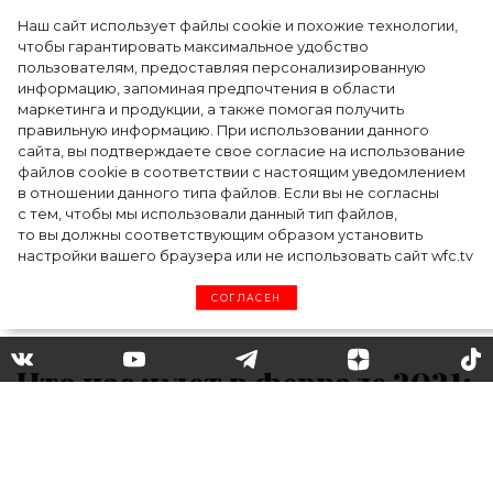
Наш сайт использует файлы cookie и похожие технологии,
чтобы гарантировать максимальное удобство
пользователям, предоставляя персонализированную
информацию, запоминая предпочтения в области
5 фасонов брюк, которые повсюду этим
маркетинга и продукции, а также помогая получить
летом
правильную информацию. При использовании данного
сайта, вы подтверждаете свое согласие на использование
файлов cookie в соответствии с настоящим уведомлением
в отношении данного типа файлов. Если вы не согласны
с тем, чтобы мы использовали данный тип файлов,
то вы должны соответствующим образом установить
настройки вашего браузера или не использовать сайт wfc.tv
СОГЛАСЕН
Что нас ждет в феврале 2021:
гороскоп по знакам зодиака