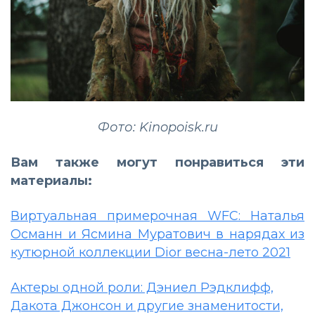
Фото: Kinopoisk.ru
Вам также могут понравиться эти
материалы:
Виртуальная примерочная WFC: Наталья
Османн и Ясмина Муратович в нарядах из
кутюрной коллекции Dior весна-лето 2021
Актеры одной роли: Дэниел Рэдклифф,
Дакота Джонсон и другие знаменитости,