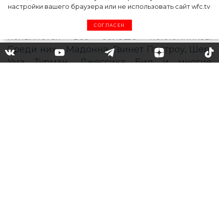
настройки вашего браузера или не использовать сайт wfc.tv
СОГЛАСЕН
Палеодиета – любимая
система питания Умы
Турман, Гвинет Пэлтроу и
других звезд: что это такое, в
чем плюсы и минусы
В последние годы у палеотической диеты
появляется все больше поклонников.
Среди них – Мадонна, Гвинет Пэлтроу, Шер,
Ума Турман, Джессика Бил и многие