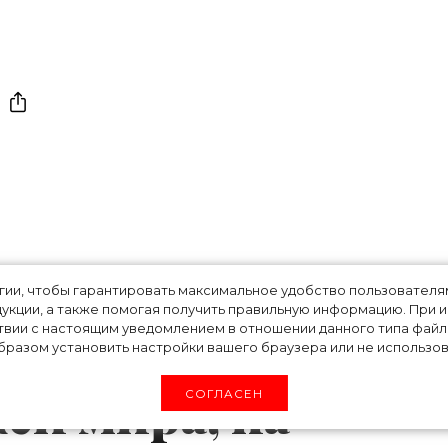
, черный пляж,
огии, чтобы гарантировать максимальное удобство пользовате
укции, а также помогая получить правильную информацию. При 
твии с настоящим уведомлением в отношении данного типа файло
ан: топ самых
разом установить настройки вашего браузера или не использова
ей мира, на
СОГЛАСЕН