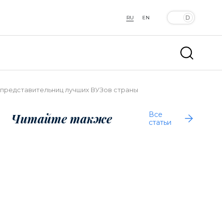
RU
EN
ля представительниц лучших ВУЗов страны
Все
Читайте также
статьи