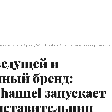
рутить личный бренд: World Fashion Сhannel запускает проект д
ведущей и
чный бренд:
Сhannel запускает
едставительниц