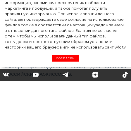
российских фильма вошли в
информацию, запоминая предпочтения в области
маркетинга и продукции, а также помогая получить
шорт-лист премии
правильную информацию. При использовании данного
сайта, вы подтверждаете свое согласие на использование
файлов cookie в соответствии с настоящим уведомлением
в отношении данного типа файлов. Если вы не согласны
Американская академия
с тем, чтобы мы использовали данный тип файлов,
то вы должны соответствующим образом установить
кинематографических искусств и наук
настройки вашего браузера или не использовать сайт wfc.tv
опубликовала шорт-лист номинантов на
«Оскар» 2021 года. В этом году на награду
СОГЛАСЕН
смогут претендовать сразу два фильма
российских режиссеров.
Черно-белая лента Андрея Кончаловского
«Дорогие товарищи!» с Юлией Высоцкой
сможет побороться за заветную награду в
категории «Лучший фильм на иностранном
языке». Историческая драма, посвященная
событиям в Новочеркасске, представлена в