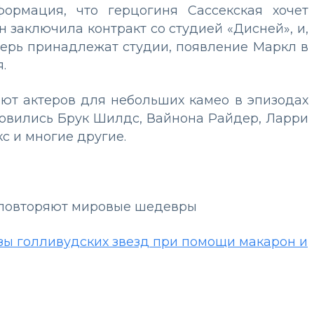
ормация, что герцогиня Сассекская хочет
 заключила контракт со студией «Дисней», и,
перь принадлежат студии, появление Маркл в
.
ют актеров для небольших камео в эпизодах
новились Брук Шилдс, Вайнона Райдер, Ларри
кс и многие другие.
ли повторяют мировые шедевры
азы голливудских звезд при помощи макарон и