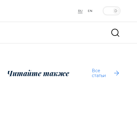
RU
EN
Все
Читайте также
статьи