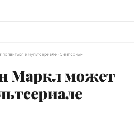
 появиться в мультсериале «Симпсоны»
н Маркл может
льтсериале