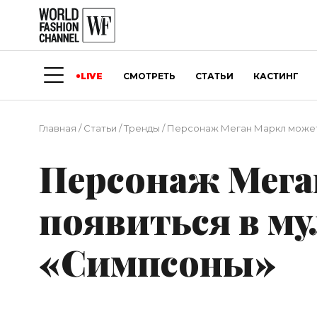
LIVE
СМОТРЕТЬ
СТАТЬИ
КАСТИНГ
Главная
/
Статьи
/
Тренды
/
Персонаж Меган Маркл может
Персонаж Мега
появиться в му
«Симпсоны»