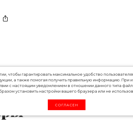
: в *******е
огии, чтобы гарантировать максимальное удобство пользовате
укции, а также помогая получить правильную информацию. При 
повторяют
твии с настоящим уведомлением в отношении данного типа файло
разом установить настройки вашего браузера или не использова
вры
СОГЛАСЕН