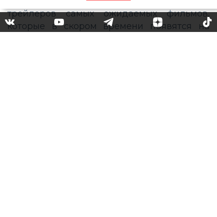
Что смотреть в кино на
выходных: «Веном 2» с
Томом Харди и другие
новинки проката
Ведущая программы Fashion Афиша Тамро
Кобахидзе представляет подборку самых
интересных новинок кинопроката, а также
трейлеров самых ожидаемых фильмов,
которые в скором времени появятся на
больших экранах.
«Веном 2»