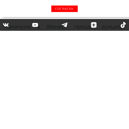
СОГЛАСЕН
«Призрак розы»: за сколько
был продан самый крупный
розовый бриллиант из
России
На аукционе Sotheby's в Женеве ушел с
молотка самый крупный розовый
бриллиант, добытый в России.
Накануне в Женеве прошел аукцион
Sotheby's, на котором был продан
уникальный камень весом 14,83 карата, –