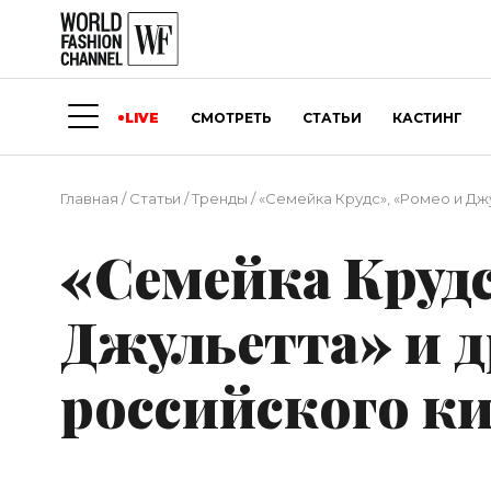
LIVE
СМОТРЕТЬ
СТАТЬИ
КАСТИНГ
Главная
/
Статьи
/
Тренды
/
«Семейка Крудс», «Ромео и Дж
«Семейка Крудс
Джульетта» и 
российского к