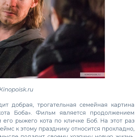
Kinopoisk.ru
дит добрая, трогательная семейная картина
кота Боба». Фильм является продолжением
его рыжего кота по кличке Боб. На этот раз
еймс к этому празднику относится прохладно,
смысле подарит своему хозяину новую жизнь,