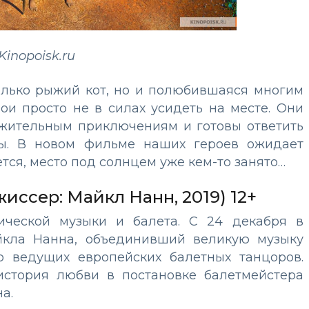
Kinopoisk.ru
олько рыжий кот, но и полюбившаяся многим
ои просто не в силах усидеть на месте. Они
ужительным приключениям и готовы ответить
бы. В новом фильме наших героев ожидает
ается, место под солнцем уже кем-то занято…
иссер: Майкл Нанн, 2019) 12+
ической музыки и балета. С 24 декабря в
йкла Нанна, объединивший великую музыку
о ведущих европейских балетных танцоров.
история любви в постановке балетмейстера
а.