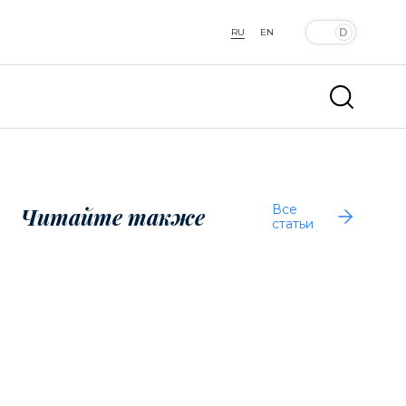
RU
EN
Все
Читайте также
статьи