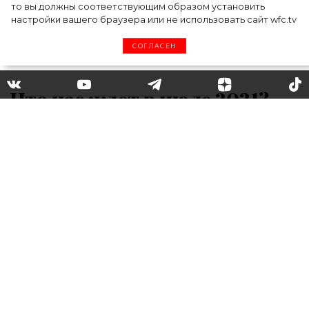
то вы должны соответствующим образом установить
настройки вашего браузера или не использовать сайт wfc.tv
СОГЛАСЕН
Что нас ждет в июле 2021?
Гороскоп по знакам зодиака
Для многих знаков зодиака первый месяц
лета выдался крайне неспокойным:
влияние ретроградного Меркурия ощутили
на себе все представители зодиакального
круга – перебои в работе оборудования,
срывы планов и общее напряжение
сказались не только на карьерной сфере,
но и на личной жизни. К счастью, июль 2021