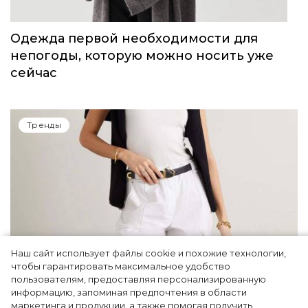
Одежда первой необходимости для
непогоды, которую можно носить уже
сейчас
Тренды
Наш сайт использует файлы cookie и похожие технологии,
чтобы гарантировать максимальное удобство
пользователям, предоставляя персонализированную
информацию, запоминая предпочтения в области
5 фасонов брюк, которые повсюду этим
маркетинга и продукции, а также помогая получить