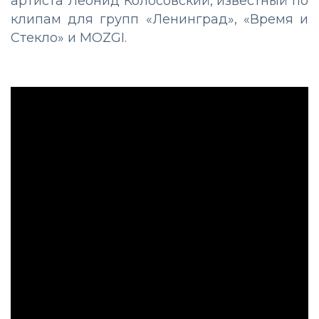
артиста Леонид Колосовский, известный по
клипам для групп «Ленинград», «Время и
Стекло» и MOZGI.