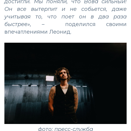
достигли. Мы поняли, что Вова сильный!
Он все вытерпит и не собьется, даже
учитывая то, что поет он в два раза
быстрее»,
–
поделился своими
впечатлениями Леонид.
фото: пресс-служба