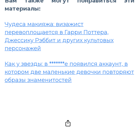
Вам также могут понравиться эти
материалы:
Чудеса макияжа: визажист
перевоплощается в Гарри Поттера,
Джессику Рэббит и других культовых
персонажей
Как у звезды: в *******е появился аккаунт, в
котором две маленькие девочки повторяют
образы знаменитостей