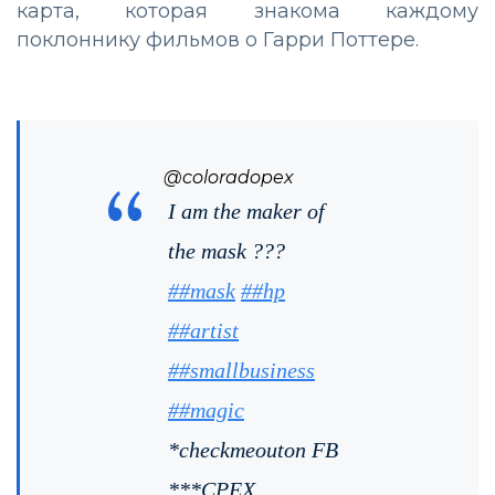
карта, которая знакома каждому
поклоннику фильмов о Гарри Поттере.
@coloradopex
I am the maker of
the mask ???
##mask
##hp
##artist
##smallbusiness
##magic
*checkmeouton FB
***CPEX