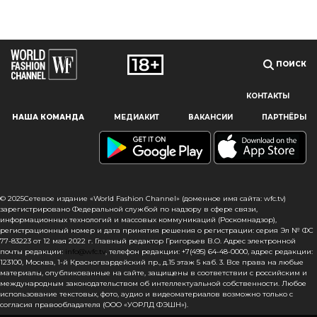
ПОИСК
КОНТАКТЫ
Наш сайт использует файлы cookie и похожие технологии,
НАША КОМАНДА
МЕДИАКИТ
ВАКАНСИИ
ПАРТНЁРЫ
чтобы гарантировать максимальное удобство
пользователям, предоставляя персонализированную
информацию, запоминая предпочтения в области
маркетинга и продукции, а также помогая получить
правильную информацию. При использовании данного
сайта, вы подтверждаете свое согласие на использование
© 2025Сетевое издание «World Fashion Channel» (доменное имя сайта: wfc.tv)
файлов cookie в соответствии с настоящим уведомлением
зарегистрировано Федеральной службой по надзору в сфере связи,
информационных технологий и массовых коммуникаций (Роскомнадзор),
в отношении данного типа файлов. Если вы не согласны
регистрационный номер и дата принятия решения о регистрации: серия Эл № ФС
с тем, чтобы мы использовали данный тип файлов,
77-83223 от 12 мая 2022 г. Главный редактор Григорьев В.О. Адрес электронной
то вы должны соответствующим образом установить
почты редакции:
info@wfc.tv
, телефон редакции: +7(495) 64-48-0000, адрес редакции:
123100, Москва, 1-й Красногвардейский пр., д.15 этаж 5 каб. 3. Все права на любые
настройки вашего браузера или не использовать сайт wfc.tv
материалы, опубликованные на сайте, защищены в соответствии с российским и
международным законодательством об интеллектуальной собственности. Любое
СОГЛАСЕН
использование текстовых, фото, аудио и видеоматериалов возможно только с
согласия правообладателя (ООО «УОРЛД ФЭШН»).