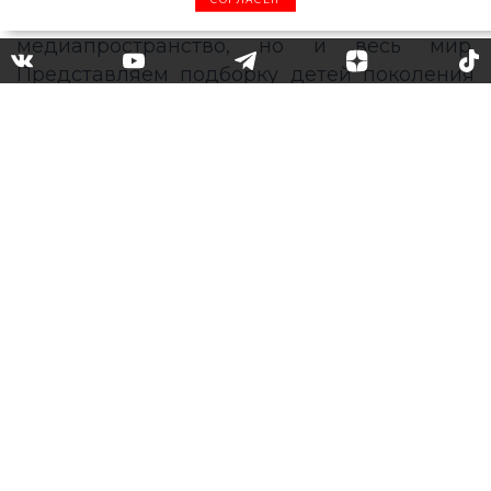
Они изменят мир: поколение
Alpha – кого нужно знать?
К поколению Alpha причисляют людей,
родившихся после 2010 года. Несмотря на
то что многим из них еще не исполнилось и
десяти лет, они уже являются
сформировавшимися личностями, которые
готовы изменить не только
медиапространство, но и весь мир.
Представляем подборку детей поколения
Alpha, которые обогнали по популярности
как известных взрослых блогеров, так и
голливудских звезд.