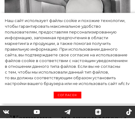
Наш сайт использует файлы cookie и похожие технологии,
чтобы гарантировать максимальное удобство
пользователям, предоставляя персонализированную
информацию, запоминая предпочтения в области
Тейлор Рассел в образе белого лебедя на
маркетинга и продукции, а также помогая получить
церемонии BAFTA-2024
правильную информацию. При использовании данного
сайта, вы подтверждаете свое согласие на использование
файлов cookie в соответствии с настоящим уведомлением
в отношении данного типа файлов. Если вы не согласны
с тем, чтобы мы использовали данный тип файлов,
то вы должны соответствующим образом установить
настройки вашего браузера или не использовать сайт wfc.tv
СОГЛАСЕН
«Женщина – не кусок мяса»:
Скарлетт Йоханссон