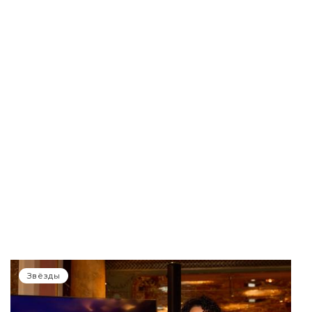
Звёзды