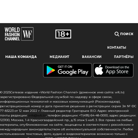
ПОИСК
КОНТАКТЫ
Наш сайт использует файлы cookie и похожие технологии,
НАША КОМАНДА
МЕДИАКИТ
ВАКАНСИИ
ПАРТНЁРЫ
чтобы гарантировать максимальное удобство
пользователям, предоставляя персонализированную
информацию, запоминая предпочтения в области
маркетинга и продукции, а также помогая получить
правильную информацию. При использовании данного
сайта, вы подтверждаете свое согласие на использование
© 2025Сетевое издание «World Fashion Channel» (доменное имя сайта: wfc.tv)
файлов cookie в соответствии с настоящим уведомлением
зарегистрировано Федеральной службой по надзору в сфере связи,
информационных технологий и массовых коммуникаций (Роскомнадзор),
в отношении данного типа файлов. Если вы не согласны
регистрационный номер и дата принятия решения о регистрации: серия Эл № ФС
с тем, чтобы мы использовали данный тип файлов,
77-83223 от 12 мая 2022 г. Главный редактор Григорьев В.О. Адрес электронной
то вы должны соответствующим образом установить
почты редакции:
info@wfc.tv
, телефон редакции: +7(495) 64-48-0000, адрес редакции:
123100, Москва, 1-й Красногвардейский пр., д.15 этаж 5 каб. 3. Все права на любые
настройки вашего браузера или не использовать сайт wfc.tv
материалы, опубликованные на сайте, защищены в соответствии с российским и
международным законодательством об интеллектуальной собственности. Любое
СОГЛАСЕН
использование текстовых, фото, аудио и видеоматериалов возможно только с