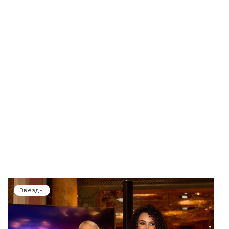
Звёзды