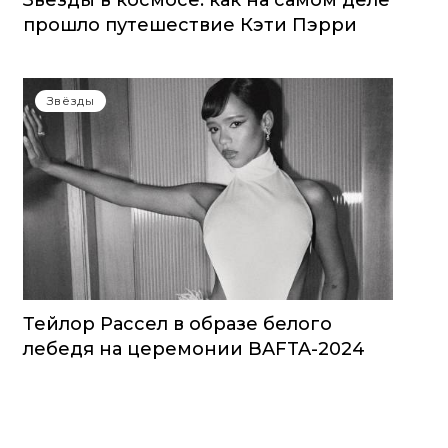
Звезды в космосе: как на самом деле
прошло путешествие Кэти Пэрри
Звёзды
Тейлор Рассел в образе белого
лебедя на церемонии BAFTA-2024