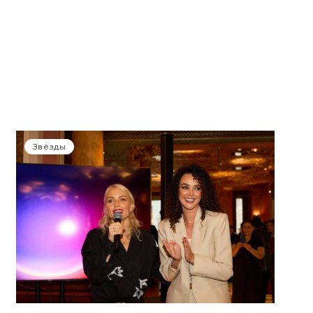
Звёзды