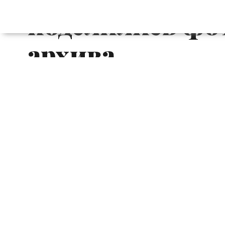
поделились фот
архива
На этой неделе на телеканале Е! сос
Кардашьян». Главная звезда телешоу К
решила сделать поклонникам сюрприз
фотографию из семейного архива, котора
Такая дата выбрана неслучайно: в 2006
Кардашьян», который превратил Ким и е
недавно семья Кардашьян объявила о том
в эфире
.