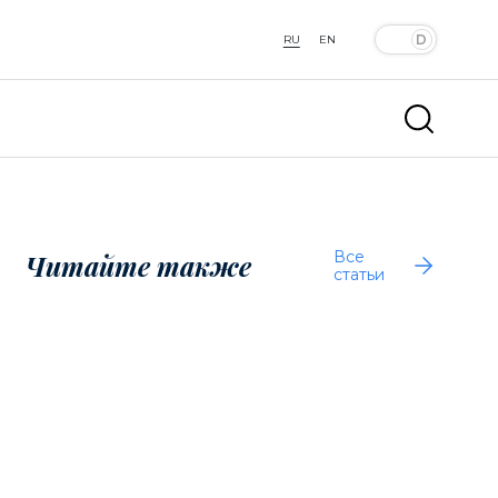
RU
EN
Все
Читайте также
статьи