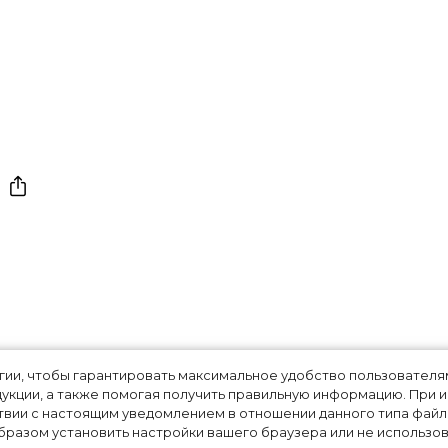
из 2000-х: Ким,
огии, чтобы гарантировать максимальное удобство пользовате
укции, а также помогая получить правильную информацию. При 
 Кардашьян
твии с настоящим уведомлением в отношении данного типа файло
разом установить настройки вашего браузера или не использова