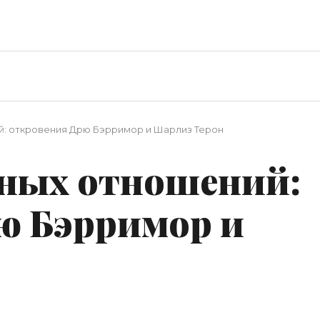
ий: откровения Дрю Бэрримор и Шарлиз Терон
езных отношений:
ю Бэрримор и