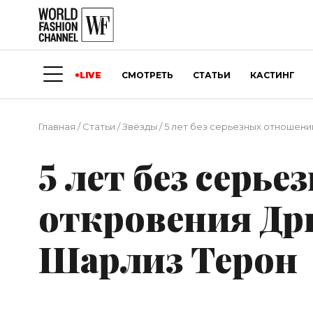
LIVE
СМОТРЕТЬ
СТАТЬИ
КАСТИНГ
Главная
/
Статьи
/
Звёзды
/
5 лет без серьезных отношен
5 лет без серь
откровения Др
Шарлиз Терон