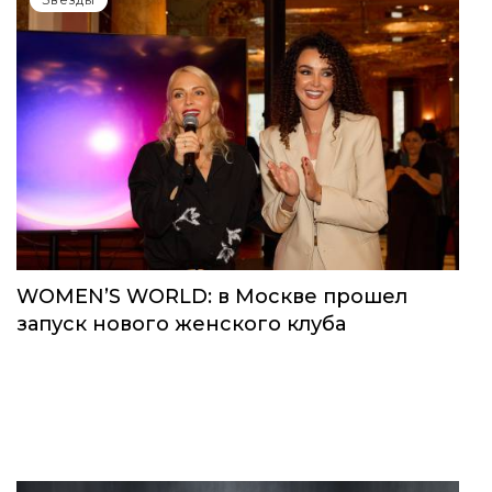
Звёзды