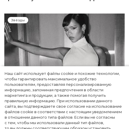
Звёзды
Наш сайт использует файлы cookie и похожие технологии,
чтобы гарантировать максимальное удобство
пользователям, предоставляя персонализированную
информацию, запоминая предпочтения в области
Тейлор Рассел в образе белого лебедя на
маркетинга и продукции, а также помогая получить
церемонии BAFTA-2024
правильную информацию. При использовании данного
сайта, вы подтверждаете свое согласие на использование
файлов cookie в соответствии с настоящим уведомлением
в отношении данного типа файлов. Если вы не согласны
с тем, чтобы мы использовали данный тип файлов,
то вы должны соответствующим образом установить