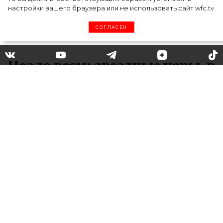
настройки вашего браузера или не использовать сайт wfc.tv
СОГЛАСЕН
Назло всем: звездные пары, в
которые никто не верил, а
они вместе уже много лет
В их романы никто не верил: скептики,
таблоиды и даже поклонники утверждали,
что у этих знаменитостей никогда не
получится построить счастливые и
долгосрочные отношения. Однако, на
зависть всем недоброжелателям, они по-
прежнему остаются вместе и очень