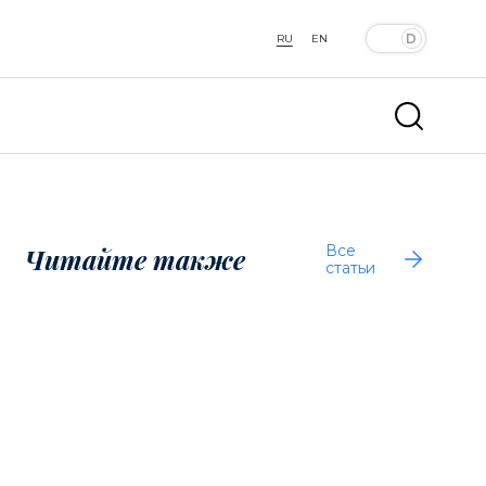
RU
EN
Все
Читайте также
статьи