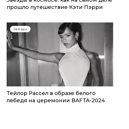
Звезды в космосе: как на самом деле
прошло путешествие Кэти Пэрри
Звёзды
Тейлор Рассел в образе белого
лебедя на церемонии BAFTA-2024