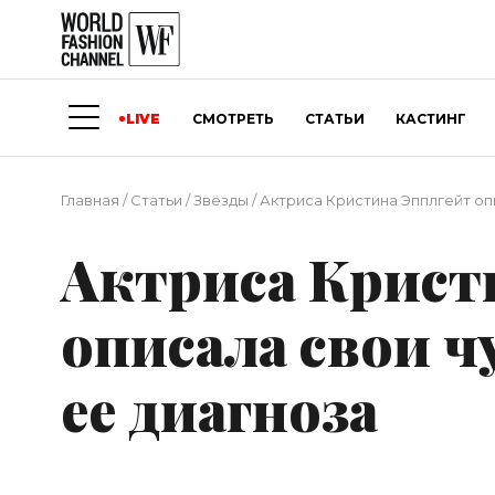
LIVE
СМОТРЕТЬ
СТАТЬИ
КАСТИНГ
Главная
/
Статьи
/
Звёзды
/
Актриса Кристина Эпплгейт оп
Актриса Крист
описала свои ч
ее диагноза