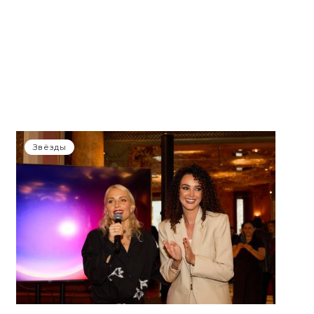
Звёзды