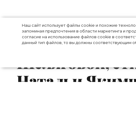
Лучшие *******
Наш сайт использует файлы cookie и похожие технол
запоминая предпочтения в области маркетинга и прод
согласие на использование файлов cookie в соответс
элегантное пл
данный тип файлов, то вы должны соответствующим об
Шеляговой, ст
Натальи Якимч
публикации зв
Пока вы думаете, чем занять себя в эт