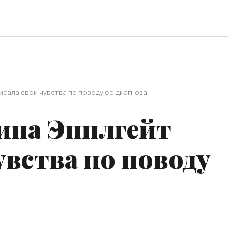
исала свои чувства по поводу ее диагноза
ина Эпплгейт
увства по поводу