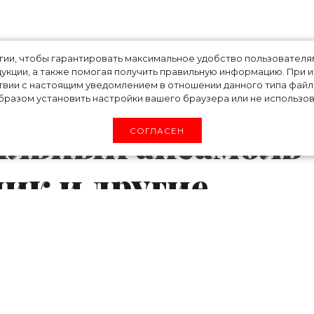
ы недели:
огии, чтобы гарантировать максимальное удобство пользовате
укции, а также помогая получить правильную информацию. При 
твии с настоящим уведомлением в отношении данного типа файло
атье Виктории
разом установить настройки вашего браузера или не использова
ильный ансамбль
СОГЛАСЕН
ик и другие
ёзд
от прохладный воскресный вечер, предлагаем 