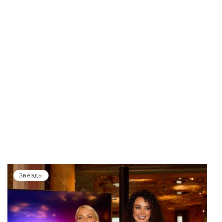
Звёзды