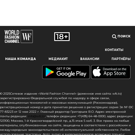
ПОИСК
КОНТАКТЫ
Наш сайт использует файлы cookie и похожие технологии,
НАША КОМАНДА
МЕДИАКИТ
ВАКАНСИИ
ПАРТНЁРЫ
чтобы гарантировать максимальное удобство
пользователям, предоставляя персонализированную
информацию, запоминая предпочтения в области
маркетинга и продукции, а также помогая получить
правильную информацию. При использовании данного
сайта, вы подтверждаете свое согласие на использование
© 2025Сетевое издание «World Fashion Channel» (доменное имя сайта: wfc.tv)
файлов cookie в соответствии с настоящим уведомлением
зарегистрировано Федеральной службой по надзору в сфере связи,
информационных технологий и массовых коммуникаций (Роскомнадзор),
в отношении данного типа файлов. Если вы не согласны
регистрационный номер и дата принятия решения о регистрации: серия Эл № ФС
с тем, чтобы мы использовали данный тип файлов,
77-83223 от 12 мая 2022 г. Главный редактор Григорьев В.О. Адрес электронной
то вы должны соответствующим образом установить
почты редакции:
info@wfc.tv
, телефон редакции: +7(495) 64-48-0000, адрес редакции:
123100, Москва, 1-й Красногвардейский пр., д.15 этаж 5 каб. 3. Все права на любые
настройки вашего браузера или не использовать сайт wfc.tv
материалы, опубликованные на сайте, защищены в соответствии с российским и
международным законодательством об интеллектуальной собственности. Любое
СОГЛАСЕН
использование текстовых, фото, аудио и видеоматериалов возможно только с